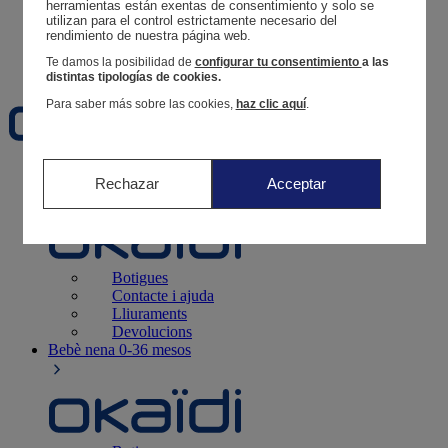
Segueix una comanda
herramientas están exentas de consentimiento y solo se 
utilizan para el control estrictamente necesario del 
Cistella
rendimiento de nuestra página web. 
Favorits
Te damos la posibilidad de
configurar tu consentimiento
a las
distintas tipologías de cookies.
Para saber más sobre las cookies,
haz clic aquí
.
Naixement
0-12 mesos
Rechazar
Acceptar
Botigues
Contacte i ajuda
Lliuraments
Devolucions
Bebè nena
0-36 mesos