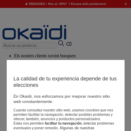
x
🔥 REBAIXES : fins al -60%* ! Encara més productes!
Els nostres clients sovint busquen
Paraules clau suggerides
El nostre consell
La calidad de tu experiencia depende de tus
elecciones
Productes suggerits
Veure tots els productes
En Okaïdi, nos esforzamos por mejorar nuestro sitio
web constantemente.
Cuando consultas nuestro sitio web, usamos coockies que nos
Botigues
permiten facilitar la navegación, detectar posibles problemas y
ofrecer, también, anuncios y productos personalizados.
Estas nos permiten
facilitar tu navegación
, detectar problemas
La teva informació
Algunas de nuestras 
eventuales y poner remedio.