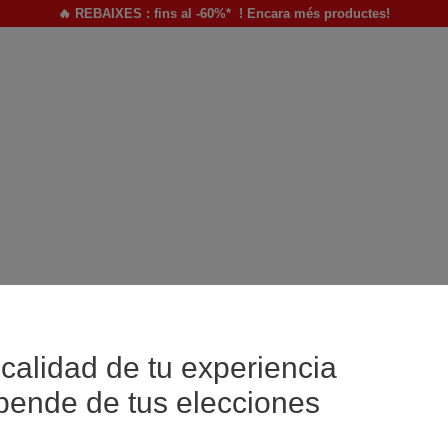
🔥 REBAIXES : fins al -60%* ! Encara més productes!
calidad de tu experiencia
pende de tus elecciones