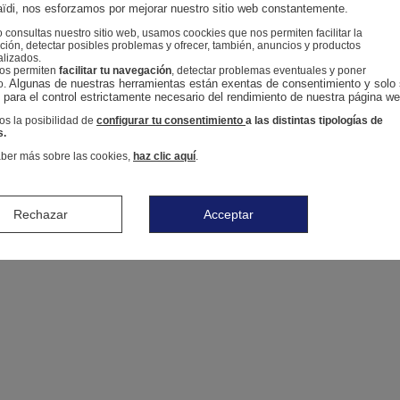
ïdi, nos esforzamos por mejorar nuestro sitio web constantemente.
consultas nuestro sitio web, usamos coockies que nos permiten facilitar la
ión, detectar posibles problemas y ofrecer, también, anuncios y productos
alizados.
nos permiten
facilitar tu navegación
, detectar problemas eventuales y poner
Algunas de nuestras herramientas están exentas de consentimiento y solo 
o.
n para el control estrictamente necesario del rendimiento de nuestra página we
s la posibilidad de
configurar tu consentimiento
a las distintas tipologías de
s.
ber más sobre las cookies,
haz clic aquí
.
Rechazar
Acceptar