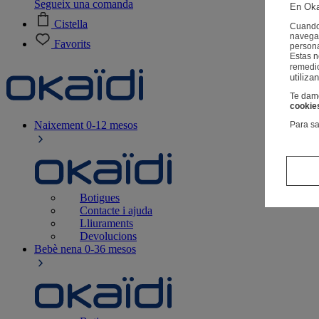
Segueix una comanda
En Oka
Cistella
Cuando 
navegac
Favorits
person
Estas 
remedi
utiliza
Te damo
cookie
Naixement
0-12 mesos
Para sa
Botigues
Contacte i ajuda
Lliuraments
Devolucions
Bebè nena
0-36 mesos