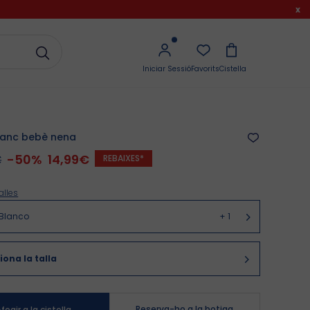
x
Iniciar Sessió
Favorits
Cistella
blanc bebè nena
€
-
50
%
14,99€
REBAIXES*
alles
Blanco
+
1
iona la talla
Reserva-ho a la botiga
fegir a la cistella