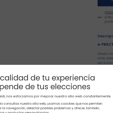
FIDEL
el te
punts
Descrip
PRÀCT
Deixeu-vos
amb volant
per a ocas
amb una o
ajust perf
 calidad de tu experiencia
OBAIBI
pende de tus elecciones
SKU
:
0716
ïdi, nos esforzamos por mejorar nuestro sitio web constantemente.
Bossa de maternitat
Conjunts
Benvingut a Okaidi.es
Composici
 consultas nuestro sitio web, usamos coockies que nos permiten
tar la navegación, detectar posibles problemas y ofrecer, también,
os y productos personalizados.