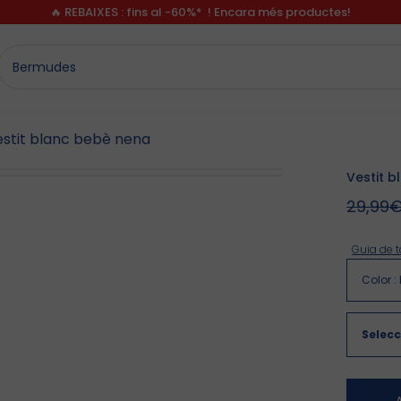
🔥 REBAIXES : fins al -60%* ! Encara més productes!
stit blanc bebè nena
Vestit 
29,99
Guia de t
Color
:
Selecc
A