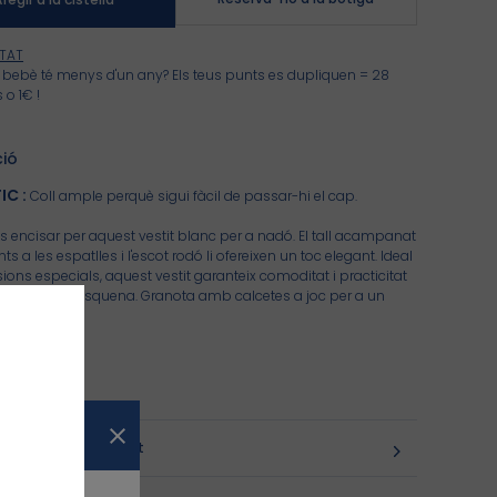
ITAT
u bebè té menys d'un any? Els teus punts es dupliquen = 28
 o 1€ !
ció
IC
:
Coll ample perquè sigui fàcil de passar-hi el cap.
 encisar per aquest vestit blanc per a nadó. El tall acampanat
s a les espatlles i l'escot rodó li ofereixen un toc elegant. Ideal
ions especials, aquest vestit garanteix comoditat i practicitat
bertura a l'esquena. Granota amb calcetes a joc per a un
ecte.
011_K4815
ó, cures, traçabilitat