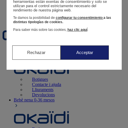
Segueix una comanda
herramientas están exentas de consentimiento y solo se 
utilizan para el control estrictamente necesario del 
Cistella
rendimiento de nuestra página web. 
Favorits
Te damos la posibilidad de
configurar tu consentimiento
a las
distintas tipologías de cookies.
Para saber más sobre las cookies,
haz clic aquí
.
Naixement
0-12 mesos
Rechazar
Acceptar
Botigues
Contacte i ajuda
Lliuraments
Devolucions
Bebè nena
0-36 mesos