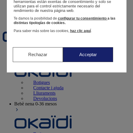
Segueix una comanda
herramientas están exentas de consentimiento y solo se 
utilizan para el control estrictamente necesario del 
Cistella
rendimiento de nuestra página web. 
Favorits
Te damos la posibilidad de
configurar tu consentimiento
a las
distintas tipologías de cookies.
Para saber más sobre las cookies,
haz clic aquí
.
Naixement
0-12 mesos
Rechazar
Acceptar
Botigues
Contacte i ajuda
Lliuraments
Devolucions
Bebè nena
0-36 mesos