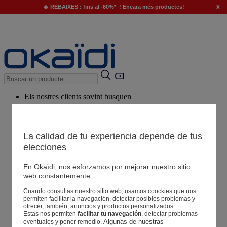
x
🔥 REBAIXES : fins al -60%* ! Encara més productes!
Els nostres clients sovint busquen
Paraules clau suggerides
El nostre consell
La calidad de tu experiencia depende de tus
elecciones
Productes suggerits
Veure tots els productes
En Okaïdi, nos esforzamos por mejorar nuestro sitio
web constantemente.
Cuando consultas nuestro sitio web, usamos coockies que nos
Botigues
permiten facilitar la navegación, detectar posibles problemas y
ofrecer, también, anuncios y productos personalizados.
Estas nos permiten
facilitar tu navegación
, detectar problemas
La teva informació
Algunas de nuestras 
eventuales y poner remedio.