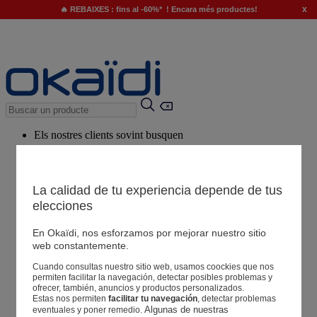
x
🔥 REBAIXES : fins al -60%* ! Encara més productes!
Els nostres clients sovint busquen
Paraules clau suggerides
El nostre consell
La calidad de tu experiencia depende de tus
elecciones
Productes suggerits
Veure tots els productes
En Okaïdi, nos esforzamos por mejorar nuestro sitio
web constantemente.
Cuando consultas nuestro sitio web, usamos coockies que nos
Botigues
permiten facilitar la navegación, detectar posibles problemas y
ofrecer, también, anuncios y productos personalizados.
Estas nos permiten
facilitar tu navegación
, detectar problemas
La teva informació
Algunas de nuestras 
eventuales y poner remedio.