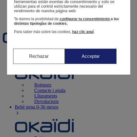
Segueix una comanda
herramientas están exentas de consentimiento y solo se 
utilizan para el control estrictamente necesario del 
Cistella
rendimiento de nuestra página web. 
Favorits
Te damos la posibilidad de
configurar tu consentimiento
a las
distintas tipologías de cookies.
Para saber más sobre las cookies,
haz clic aquí
.
Naixement
0-12 mesos
Rechazar
Acceptar
Botigues
Contacte i ajuda
Lliuraments
Devolucions
Bebè nena
0-36 mesos