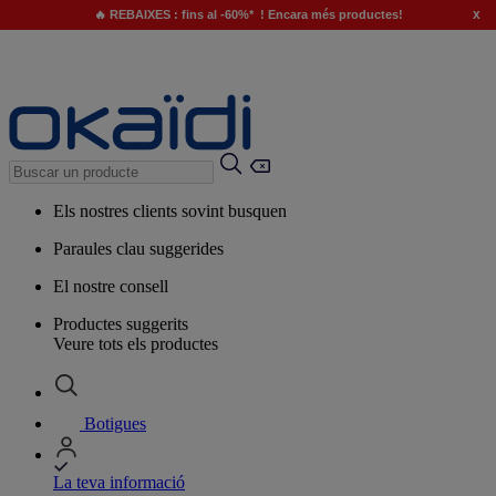
x
🔥 REBAIXES : fins al -60%* ! Encara més productes!
Els nostres clients sovint busquen
Paraules clau suggerides
El nostre consell
Productes suggerits
Veure tots els productes
Botigues
La teva informació