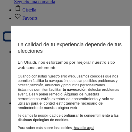
Segueix una comanda
Cistella
Favorits
La calidad de tu experiencia depende de tus
elecciones
Naixement
0-12 mesos
En Okaïdi, nos esforzamos por mejorar nuestro sitio
web constantemente.
Cuando consultas nuestro sitio web, usamos coockies que nos
permiten facilitar la navegación, detectar posibles problemas y
Botigues
ofrecer, también, anuncios y productos personalizados.
Contacte i ajuda
Estas nos permiten
facilitar tu navegación
, detectar problemas
Lliuraments
Algunas de nuestras 
eventuales y poner remedio.
Devolucions
herramientas están exentas de consentimiento y solo se 
Bebè nena
0-36 mesos
utilizan para el control estrictamente necesario del 
rendimiento de nuestra página web. 
Te damos la posibilidad de
configurar tu consentimiento
a las
distintas tipologías de cookies.
Para saber más sobre las cookies,
haz clic aquí
.