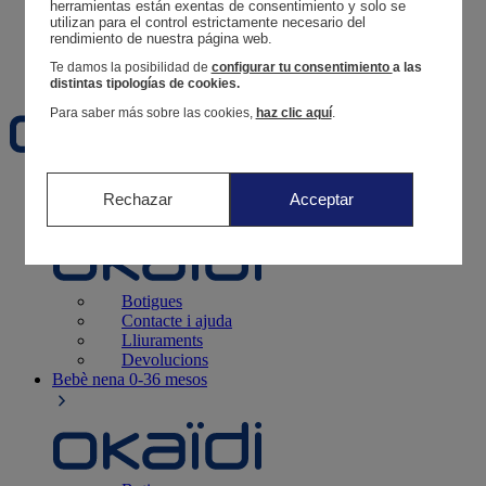
Segueix una comanda
herramientas están exentas de consentimiento y solo se 
utilizan para el control estrictamente necesario del 
Cistella
rendimiento de nuestra página web. 
Favorits
Te damos la posibilidad de
configurar tu consentimiento
a las
distintas tipologías de cookies.
Para saber más sobre las cookies,
haz clic aquí
.
Naixement
0-12 mesos
Rechazar
Acceptar
Botigues
Contacte i ajuda
Lliuraments
Devolucions
Bebè nena
0-36 mesos