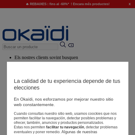
x
🔥 REBAIXES : fins al -60%* ! Encara més productes!
Els nostres clients sovint busquen
Paraules clau suggerides
El nostre consell
La calidad de tu experiencia depende de tus
elecciones
Productes suggerits
Veure tots els productes
En Okaïdi, nos esforzamos por mejorar nuestro sitio
web constantemente.
Cuando consultas nuestro sitio web, usamos coockies que nos
Botigues
permiten facilitar la navegación, detectar posibles problemas y
ofrecer, también, anuncios y productos personalizados.
Estas nos permiten
facilitar tu navegación
, detectar problemas
La teva informació
Algunas de nuestras 
eventuales y poner remedio.