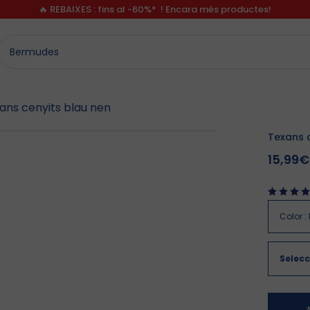
🔥 REBAIXES : fins al -60%* ! Encara més productes!
ans cenyits blau nen
Texans 
15,99€
Color
:
Selecc
A