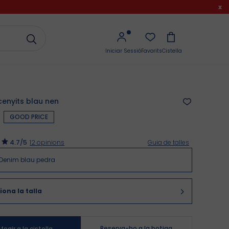
x
Iniciar Sessió
Favorits
Cistella
cenyits blau nen
GOOD PRICE
4.7
/5
12
opinions
Guia de talles
Denim blau pedra
iona la talla
Reserva-ho a la botiga
fegir a la cistella