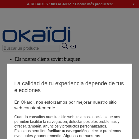
x
🔥 REBAIXES : fins al -60%* ! Encara més productes!
Els nostres clients sovint busquen
Paraules clau suggerides
El nostre consell
La calidad de tu experiencia depende de tus
elecciones
Productes suggerits
Veure tots els productes
En Okaïdi, nos esforzamos por mejorar nuestro sitio
web constantemente.
Cuando consultas nuestro sitio web, usamos coockies que nos
Botigues
permiten facilitar la navegación, detectar posibles problemas y
ofrecer, también, anuncios y productos personalizados.
Estas nos permiten
facilitar tu navegación
, detectar problemas
La teva informació
Algunas de nuestras 
eventuales y poner remedio.