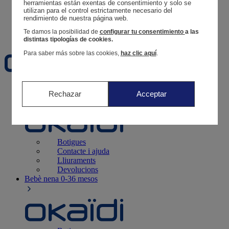
Segueix una comanda
herramientas están exentas de consentimiento y solo se 
utilizan para el control estrictamente necesario del 
Cistella
rendimiento de nuestra página web. 
Favorits
Te damos la posibilidad de
configurar tu consentimiento
a las
distintas tipologías de cookies.
Para saber más sobre las cookies,
haz clic aquí
.
Naixement
0-12 mesos
Rechazar
Acceptar
Botigues
Contacte i ajuda
Lliuraments
Devolucions
Bebè nena
0-36 mesos