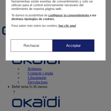
Segueix una comanda
herramientas están exentas de consentimiento y solo se 
utilizan para el control estrictamente necesario del 
Cistella
rendimiento de nuestra página web. 
Favorits
Te damos la posibilidad de
configurar tu consentimiento
a las
distintas tipologías de cookies.
Para saber más sobre las cookies,
haz clic aquí
.
Naixement
0-12 mesos
Rechazar
Acceptar
Botigues
Contacte i ajuda
Lliuraments
Devolucions
Bebè nena
0-36 mesos