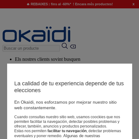
x
🔥 REBAIXES : fins al -60%* ! Encara més productes!
Els nostres clients sovint busquen
Paraules clau suggerides
El nostre consell
La calidad de tu experiencia depende de tus
elecciones
Productes suggerits
Veure tots els productes
En Okaïdi, nos esforzamos por mejorar nuestro sitio
web constantemente.
Cuando consultas nuestro sitio web, usamos coockies que nos
Botigues
permiten facilitar la navegación, detectar posibles problemas y
ofrecer, también, anuncios y productos personalizados.
Estas nos permiten
facilitar tu navegación
, detectar problemas
La teva informació
Algunas de nuestras 
eventuales y poner remedio.