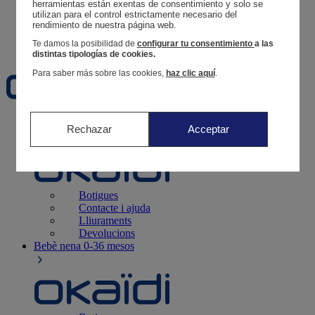
Segueix una comanda
herramientas están exentas de consentimiento y solo se 
utilizan para el control estrictamente necesario del 
Cistella
rendimiento de nuestra página web. 
Favorits
Te damos la posibilidad de
configurar tu consentimiento
a las
distintas tipologías de cookies.
Para saber más sobre las cookies,
haz clic aquí
.
Naixement
0-12 mesos
Rechazar
Acceptar
Botigues
Contacte i ajuda
Lliuraments
Devolucions
Bebè nena
0-36 mesos