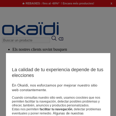
x
🔥 REBAIXES : fins al -60%* ! Encara més productes!
Els nostres clients sovint busquen
Paraules clau suggerides
El nostre consell
La calidad de tu experiencia depende de tus
elecciones
Productes suggerits
Veure tots els productes
En Okaïdi, nos esforzamos por mejorar nuestro sitio
web constantemente.
Cuando consultas nuestro sitio web, usamos coockies que nos
Botigues
permiten facilitar la navegación, detectar posibles problemas y
ofrecer, también, anuncios y productos personalizados.
Estas nos permiten
facilitar tu navegación
, detectar problemas
La teva informació
Algunas de nuestras 
eventuales y poner remedio.