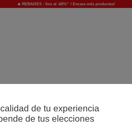
🔥 REBAIXES : fins al -60%* ! Encara més productes!
calidad de tu experiencia
pende de tus elecciones