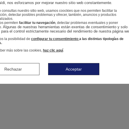
ïdi, nos esforzamos por mejorar nuestro sitio web constantemente.
consultas nuestro sitio web, usamos coockies que nos permiten facilitar la
ión, detectar posibles problemas y ofrecer, también, anuncios y productos
alizados.
nos permiten
facilitar tu navegación
, detectar problemas eventuales y poner
Algunas de nuestras herramientas están exentas de consentimiento y solo 
o.
n para el control estrictamente necesario del rendimiento de nuestra página we
s la posibilidad de
configurar tu consentimiento
a las distintas tipologías de
s.
ber más sobre las cookies,
haz clic aquí
.
Rechazar
Acceptar