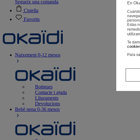
Segueix una comanda
En Oka
Cistella
Cuando 
navegac
Favorits
person
Estas 
remedi
utiliza
Te damo
cookie
Naixement
0-12 mesos
Para sa
Botigues
Contacte i ajuda
Lliuraments
Devolucions
Bebè nena
0-36 mesos