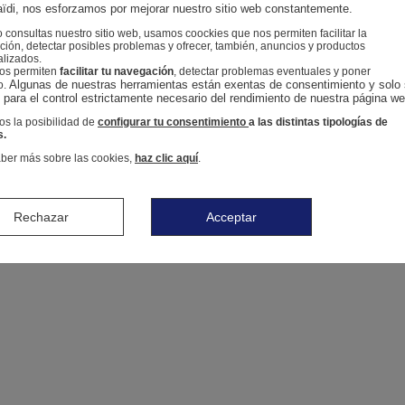
ïdi, nos esforzamos por mejorar nuestro sitio web constantemente.
consultas nuestro sitio web, usamos coockies que nos permiten facilitar la
ión, detectar posibles problemas y ofrecer, también, anuncios y productos
alizados.
nos permiten
facilitar tu navegación
, detectar problemas eventuales y poner
Algunas de nuestras herramientas están exentas de consentimiento y solo 
o.
n para el control estrictamente necesario del rendimiento de nuestra página we
s la posibilidad de
configurar tu consentimiento
a las distintas tipologías de
s.
ber más sobre las cookies,
haz clic aquí
.
Rechazar
Acceptar