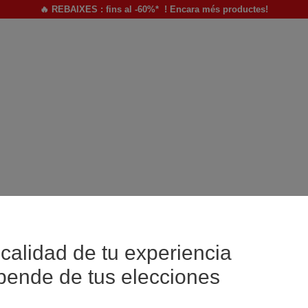
🔥 REBAIXES : fins al -60%* ! Encara més productes!
calidad de tu experiencia
pende de tus elecciones