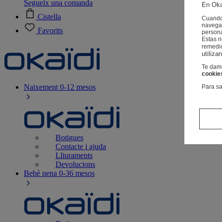
Segueix una comanda
En Oka
Cistella
Cuando 
navegac
Favorits
person
Estas 
remedi
utiliza
Te damo
cookie
Naixement
0-12 mesos
Para sa
Botigues
Contacte i ajuda
Lliuraments
Devolucions
Bebè nena
0-36 mesos