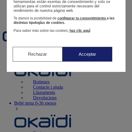
Segueix una comanda
herramientas están exentas de consentimiento y solo se 
utilizan para el control estrictamente necesario del 
Cistella
rendimiento de nuestra página web. 
Favorits
Te damos la posibilidad de
configurar tu consentimiento
a las
distintas tipologías de cookies.
Para saber más sobre las cookies,
haz clic aquí
.
Naixement
0-12 mesos
Rechazar
Acceptar
Botigues
Contacte i ajuda
Lliuraments
Devolucions
Bebè nena
0-36 mesos