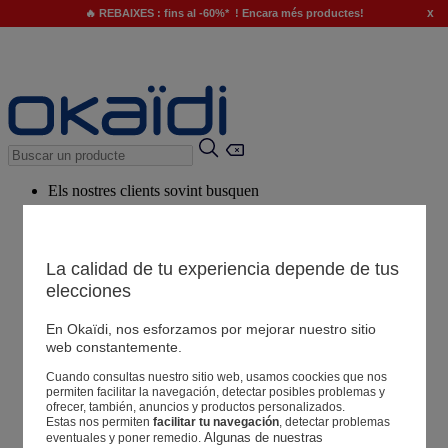
x
🔥 REBAIXES : fins al -60%* ! Encara més productes!
Els nostres clients sovint busquen
Paraules clau suggerides
El nostre consell
La calidad de tu experiencia depende de tus
elecciones
Productes suggerits
Veure tots els productes
En Okaïdi, nos esforzamos por mejorar nuestro sitio
web constantemente.
Cuando consultas nuestro sitio web, usamos coockies que nos
Botigues
permiten facilitar la navegación, detectar posibles problemas y
ofrecer, también, anuncios y productos personalizados.
Estas nos permiten
facilitar tu navegación
, detectar problemas
La teva informació
Algunas de nuestras 
eventuales y poner remedio.