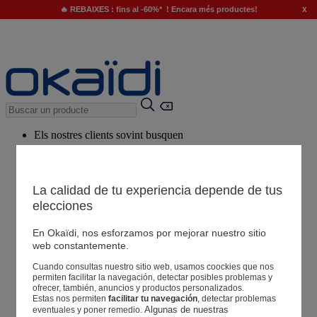
x
🔥 REBAIXES : fins al -60%* ! Encara més productes!
Els nostres clients sovint busquen
Paraules clau suggerides
El nostre consell
La calidad de tu experiencia depende de tus
elecciones
Productes suggerits
Veure tots els productes
En Okaïdi, nos esforzamos por mejorar nuestro sitio
web constantemente.
Cuando consultas nuestro sitio web, usamos coockies que nos
Botigues
permiten facilitar la navegación, detectar posibles problemas y
ofrecer, también, anuncios y productos personalizados.
Estas nos permiten
facilitar tu navegación
, detectar problemas
La teva informació
Algunas de nuestras 
eventuales y poner remedio.