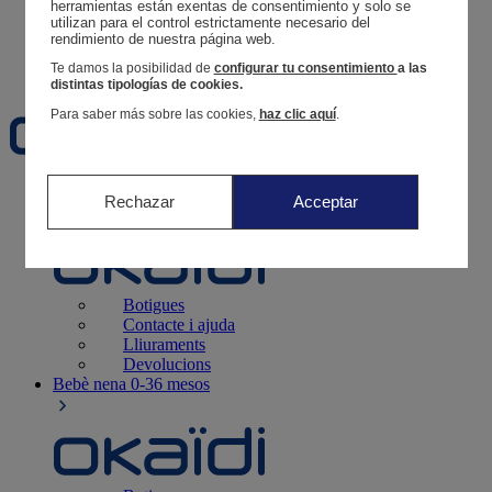
Segueix una comanda
herramientas están exentas de consentimiento y solo se 
utilizan para el control estrictamente necesario del 
Cistella
rendimiento de nuestra página web. 
Favorits
Te damos la posibilidad de
configurar tu consentimiento
a las
distintas tipologías de cookies.
Para saber más sobre las cookies,
haz clic aquí
.
Naixement
0-12 mesos
Rechazar
Acceptar
Botigues
Contacte i ajuda
Lliuraments
Devolucions
Bebè nena
0-36 mesos