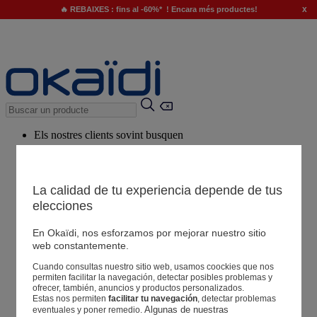
x
🔥 REBAIXES : fins al -60%* ! Encara més productes!
Els nostres clients sovint busquen
Paraules clau suggerides
El nostre consell
La calidad de tu experiencia depende de tus
elecciones
Productes suggerits
Veure tots els productes
En Okaïdi, nos esforzamos por mejorar nuestro sitio
web constantemente.
Cuando consultas nuestro sitio web, usamos coockies que nos
Botigues
permiten facilitar la navegación, detectar posibles problemas y
ofrecer, también, anuncios y productos personalizados.
Estas nos permiten
facilitar tu navegación
, detectar problemas
La teva informació
Algunas de nuestras 
eventuales y poner remedio.