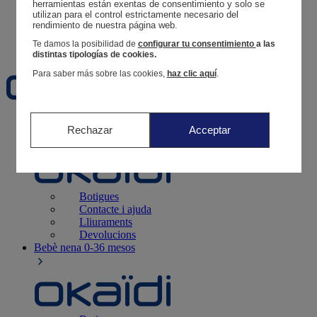
Segueix una comanda
herramientas están exentas de consentimiento y solo se 
utilizan para el control estrictamente necesario del 
Cistella
rendimiento de nuestra página web. 
Favorits
Te damos la posibilidad de
configurar tu consentimiento
a las
distintas tipologías de cookies.
Para saber más sobre las cookies,
haz clic aquí
.
Naixement
0-12 mesos
Rechazar
Acceptar
Botigues
Contacte i ajuda
Lliuraments
Devolucions
Bebè nena
0-36 mesos