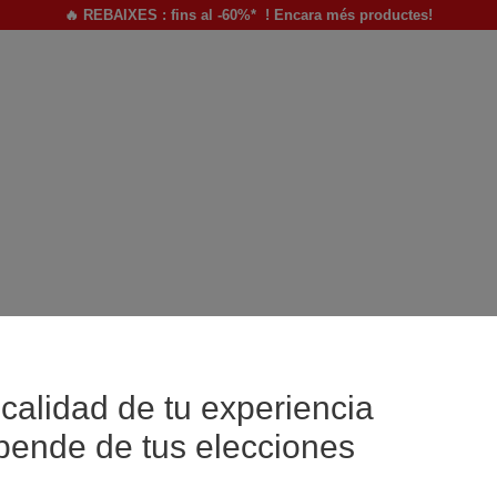
🔥 REBAIXES : fins al -60%* ! Encara més productes!
calidad de tu experiencia
pende de tus elecciones