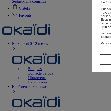
Segueix una comanda
En Oka
Cistella
Cuando 
navegac
Favorits
person
Estas 
remedi
utiliza
Te damo
cookie
Naixement
0-12 mesos
Para sa
Botigues
Contacte i ajuda
Lliuraments
Devolucions
Bebè nena
0-36 mesos