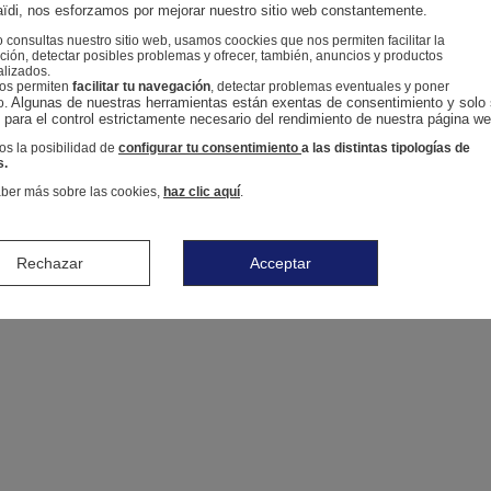
ïdi, nos esforzamos por mejorar nuestro sitio web constantemente.
consultas nuestro sitio web, usamos coockies que nos permiten facilitar la
ión, detectar posibles problemas y ofrecer, también, anuncios y productos
alizados.
nos permiten
facilitar tu navegación
, detectar problemas eventuales y poner
Algunas de nuestras herramientas están exentas de consentimiento y solo 
o.
n para el control estrictamente necesario del rendimiento de nuestra página we
s la posibilidad de
configurar tu consentimiento
a las distintas tipologías de
s.
ber más sobre las cookies,
haz clic aquí
.
Rechazar
Acceptar