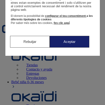
Tus pedidos
eines estan exemptes de consentiment i solo s'utilitzen per 
al control estrictament necessari del rendiment de la nostra 
Cesta
pàgina web. 
Favoritos
Et donem la possibilitat de
configurar el teu consentiment
a les
diferents tipologies de cookies
Per saber més sobre les cookies,
fes clic aquí
.
Recién nacido
0-12 meses
Rebutjar
Aceptar
Tiendas
Contacto y ayuda
Entregas
Devoluciones
Bebé niña
0-36 meses