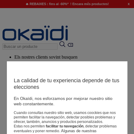
x
🔥 REBAIXES : fins al -60%* ! Encara més productes!
Els nostres clients sovint busquen
Paraules clau suggerides
El nostre consell
La calidad de tu experiencia depende de tus
elecciones
Productes suggerits
Veure tots els productes
En Okaïdi, nos esforzamos por mejorar nuestro sitio
web constantemente.
Cuando consultas nuestro sitio web, usamos coockies que nos
Botigues
permiten facilitar la navegación, detectar posibles problemas y
ofrecer, también, anuncios y productos personalizados.
Estas nos permiten
facilitar tu navegación
, detectar problemas
La teva informació
Algunas de nuestras 
eventuales y poner remedio.