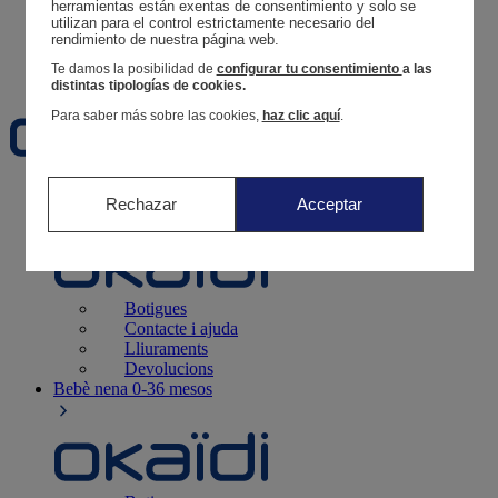
Segueix una comanda
herramientas están exentas de consentimiento y solo se 
utilizan para el control estrictamente necesario del 
Cistella
rendimiento de nuestra página web. 
Favorits
Te damos la posibilidad de
configurar tu consentimiento
a las
distintas tipologías de cookies.
Para saber más sobre las cookies,
haz clic aquí
.
Naixement
0-12 mesos
Rechazar
Acceptar
Botigues
Contacte i ajuda
Lliuraments
Devolucions
Bebè nena
0-36 mesos