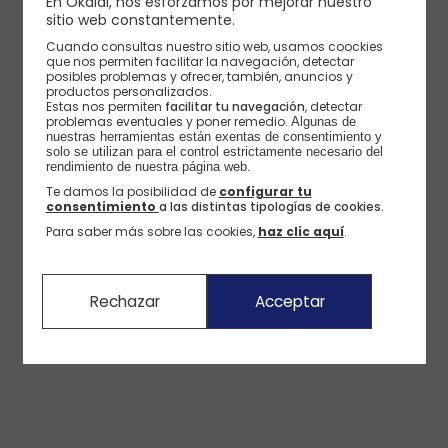
En Okaïdi, nos esforzamos por mejorar nuestro
sitio web constantemente.
Cuando consultas nuestro sitio web, usamos coockies
Body de nena de color blanc amb estampat de cireres
que nos permiten facilitar la navegación, detectar
posibles problemas y ofrecer, también, anuncios y
productos personalizados.
Estas nos permiten
facilitar tu navegación
, detectar
problemas eventuales y poner remedio.
Algunas de 
nuestras herramientas están exentas de consentimiento y 
solo se utilizan para el control estrictamente necesario del 
rendimiento de nuestra página web. 
Te damos la posibilidad de
configurar tu
consentimiento
a las distintas tipologías de cookies.
Para saber más sobre las cookies,
haz clic aquí
.
Rechazar
Acceptar