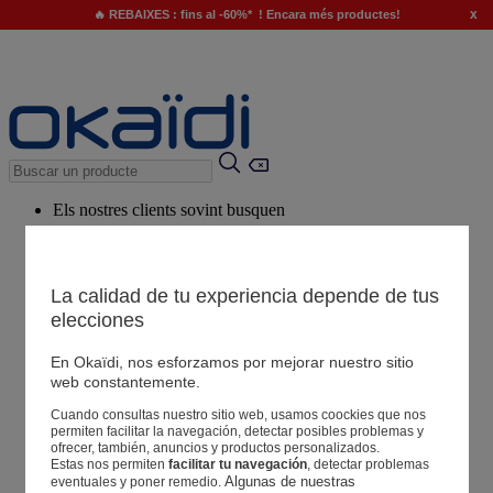
x
🔥 REBAIXES : fins al -60%* ! Encara més productes!
Els nostres clients sovint busquen
Paraules clau suggerides
El nostre consell
La calidad de tu experiencia depende de tus
elecciones
Productes suggerits
Veure tots els productes
En Okaïdi, nos esforzamos por mejorar nuestro sitio
web constantemente.
Cuando consultas nuestro sitio web, usamos coockies que nos
Botigues
permiten facilitar la navegación, detectar posibles problemas y
ofrecer, también, anuncios y productos personalizados.
Estas nos permiten
facilitar tu navegación
, detectar problemas
La teva informació
Algunas de nuestras 
eventuales y poner remedio.