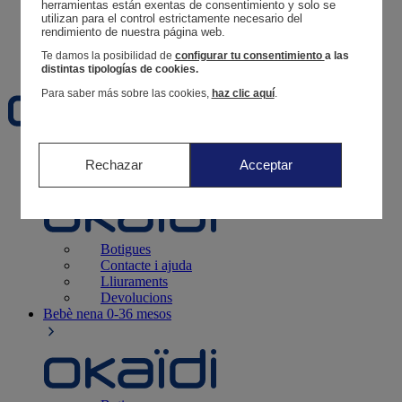
Segueix una comanda
herramientas están exentas de consentimiento y solo se 
utilizan para el control estrictamente necesario del 
Cistella
rendimiento de nuestra página web. 
Favorits
Te damos la posibilidad de
configurar tu consentimiento
a las
distintas tipologías de cookies.
Para saber más sobre las cookies,
haz clic aquí
.
Naixement
0-12 mesos
Rechazar
Acceptar
Botigues
Contacte i ajuda
Lliuraments
Devolucions
Bebè nena
0-36 mesos