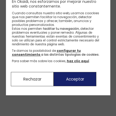
En Okaïdi, nos esforzamos por mejorar nuestro
sitio web constantemente.
Cuando consultas nuestro sitio web, usamos coockies
Ballarina elegant calada blanca naixement nena
que nos permiten facilitar la navegación, detectar
posibles problemas y ofrecer, también, anuncios y
productos personalizados.
Estas nos permiten
facilitar tu navegación
, detectar
problemas eventuales y poner remedio.
Algunas de 
nuestras herramientas están exentas de consentimiento y 
solo se utilizan para el control estrictamente necesario del 
rendimiento de nuestra página web. 
Te damos la posibilidad de
configurar tu
consentimiento
a las distintas tipologías de cookies.
Para saber más sobre las cookies,
haz clic aquí
.
Rechazar
Acceptar