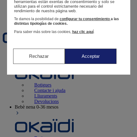
Segueix una comanda
herramientas están exentas de consentimiento y solo se 
utilizan para el control estrictamente necesario del 
Cistella
rendimiento de nuestra página web. 
Favorits
Te damos la posibilidad de
configurar tu consentimiento
a las
distintas tipologías de cookies.
Para saber más sobre las cookies,
haz clic aquí
.
Naixement
0-12 mesos
Rechazar
Acceptar
Botigues
Contacte i ajuda
Lliuraments
Devolucions
Bebè nena
0-36 mesos