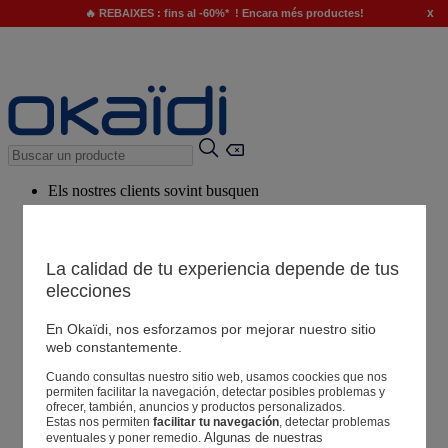
x
🔥 REBAIXES : fins al -60%* ! Encara més productes!
Els nostres clients sovint busquen
Paraules clau suggerides
El nostre consell
La calidad de tu experiencia depende de tus
elecciones
Productes suggerits
Veure tots els productes
En Okaïdi, nos esforzamos por mejorar nuestro sitio
web constantemente.
Cuando consultas nuestro sitio web, usamos coockies que nos
Botigues
permiten facilitar la navegación, detectar posibles problemas y
ofrecer, también, anuncios y productos personalizados.
Estas nos permiten
facilitar tu navegación
, detectar problemas
La teva informació
Algunas de nuestras 
eventuales y poner remedio.