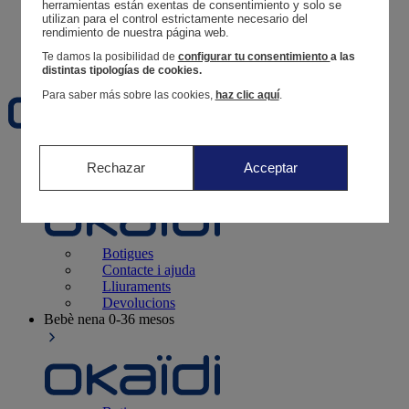
Segueix una comanda
herramientas están exentas de consentimiento y solo se 
utilizan para el control estrictamente necesario del 
Cistella
rendimiento de nuestra página web. 
Favorits
Te damos la posibilidad de
configurar tu consentimiento
a las
distintas tipologías de cookies.
Para saber más sobre las cookies,
haz clic aquí
.
Naixement
0-12 mesos
Rechazar
Acceptar
Botigues
Contacte i ajuda
Lliuraments
Devolucions
Bebè nena
0-36 mesos