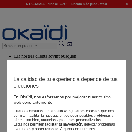
x
🔥 REBAIXES : fins al -60%* ! Encara més productes!
Els nostres clients sovint busquen
Paraules clau suggerides
El nostre consell
La calidad de tu experiencia depende de tus
elecciones
Productes suggerits
Veure tots els productes
En Okaïdi, nos esforzamos por mejorar nuestro sitio
web constantemente.
Cuando consultas nuestro sitio web, usamos coockies que nos
Botigues
permiten facilitar la navegación, detectar posibles problemas y
ofrecer, también, anuncios y productos personalizados.
Estas nos permiten
facilitar tu navegación
, detectar problemas
La teva informació
Algunas de nuestras 
eventuales y poner remedio.