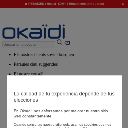
x
🔥 REBAIXES : fins al -60%* ! Encara més productes!
Els nostres clients sovint busquen
Paraules clau suggerides
El nostre consell
Productes suggerits
Veure tots els productes
La calidad de tu experiencia depende de tus
elecciones
Botigues
En Okaïdi, nos esforzamos por mejorar nuestro sitio
web constantemente.
La teva informació
Cuando consultas nuestro sitio web, usamos coockies que nos