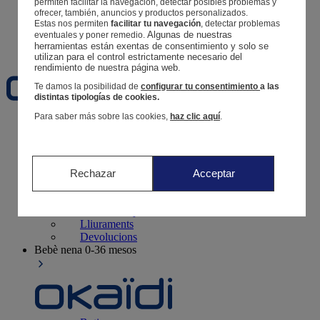
permiten facilitar la navegación, detectar posibles problemas y
Segueix una comanda
ofrecer, también, anuncios y productos personalizados.
Cistella
Estas nos permiten
facilitar tu navegación
, detectar problemas
Algunas de nuestras 
eventuales y poner remedio.
Favorits
herramientas están exentas de consentimiento y solo se 
utilizan para el control estrictamente necesario del 
rendimiento de nuestra página web. 
Te damos la posibilidad de
configurar tu consentimiento
a las
distintas tipologías de cookies.
Para saber más sobre las cookies,
haz clic aquí
.
Naixement
0-12 mesos
Rechazar
Acceptar
Botigues
Contacte i ajuda
Lliuraments
Devolucions
Bebè nena
0-36 mesos