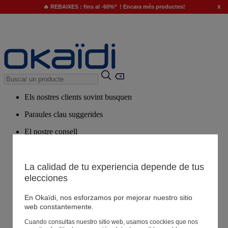
x
🔥 REBAIXES : fins al -60%* ! Encara més productes!
Els nostres clients sovint busquen
Paraules clau suggerides
El nostre consell
Productes suggerits
Veure tots els productes
La calidad de tu experiencia depende de tus
elecciones
Botigues
En Okaïdi, nos esforzamos por mejorar nuestro sitio
web constantemente.
La teva informació
Cuando consultas nuestro sitio web, usamos coockies que nos