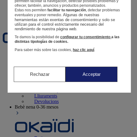
permiten facilitar la navegación, detectar posibles problemas y
Segueix una comanda
ofrecer, también, anuncios y productos personalizados.
Cistella
Estas nos permiten
facilitar tu navegación
, detectar problemas
Algunas de nuestras 
eventuales y poner remedio.
Favorits
herramientas están exentas de consentimiento y solo se 
utilizan para el control estrictamente necesario del 
rendimiento de nuestra página web. 
Te damos la posibilidad de
configurar tu consentimiento
a las
distintas tipologías de cookies.
Para saber más sobre las cookies,
haz clic aquí
.
Naixement
0-12 mesos
Rechazar
Acceptar
Botigues
Contacte i ajuda
Lliuraments
Devolucions
Bebè nena
0-36 mesos