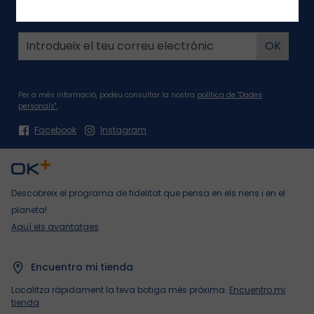
Novetats i ofertes Okaïdi-Obaïbi!
Per a més informació, podeu consultar la nostra
política de "Dades
personals".
Facebook
Instagram
Descobreix el programa de fidelitat que pensa en els nens i en el
planeta!
Aquí els avantatges
Encuentro mi tienda
Localitza ràpidament la teva botiga més pròxima.
Encuentro mi
tienda