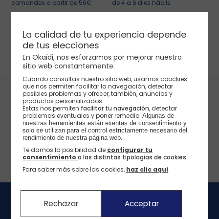
comandes a partir de 50€
de 4 a 6 dies hàbils
Selección
Selección
Selección
Selección
La calidad de tu experiencia depende
El nostre consell
El nostre consell
Canvis i devolucions
E-reserva
de tus elecciones
disposes maxim de 60 dies
recull els teus articles en menys
En Okaïdi, nos esforzamos por mejorar nuestro
de 2 hores a la botiga
Ho aprofito >
Ho aprofito >
sitio web constantemente.
Veure samarretes >
Veure samarretes >
Cuando consultas nuestro sitio web, usamos coockies
que nos permiten facilitar la navegación, detectar
Ho aprofito >
Ho aprofito >
Veure vestits >
Pantalons curts >
Les nostres marques
posibles problemas y ofrecer, también, anuncios y
productos personalizados.
Estas nos permiten
facilitar tu navegación
, detectar
La marca Okaidi
problemas eventuales y poner remedio.
Algunas de 
nuestras herramientas están exentas de consentimiento y 
solo se utilizan para el control estrictamente necesario del 
Els nostres compromisos
rendimiento de nuestra página web. 
Te damos la posibilidad de
configurar tu
Els nostres compromisos amb el medi ambient
consentimiento
a las distintas tipologías de cookies.
Les nostres accions solidàries
Para saber más sobre las cookies,
haz clic aquí
.
Rechazar
Acceptar
Segueix-nos