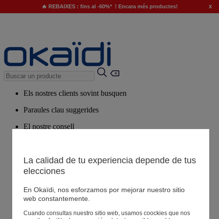
x
🔥 REBAIXES : fins al -60%* ! Encara més productes!
Els nostres clients sovint busquen
Paraules clau suggerides
El nostre consell
Productes suggerits
Veure tots els productes
La calidad de tu experiencia depende de tus
elecciones
Botigues
En Okaïdi, nos esforzamos por mejorar nuestro sitio
web constantemente.
La teva informació
Cuando consultas nuestro sitio web, usamos coockies que nos