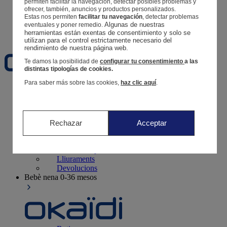
permiten facilitar la navegación, detectar posibles problemas y
Segueix una comanda
ofrecer, también, anuncios y productos personalizados.
Cistella
Estas nos permiten
facilitar tu navegación
, detectar problemas
Algunas de nuestras 
eventuales y poner remedio.
Favorits
herramientas están exentas de consentimiento y solo se 
utilizan para el control estrictamente necesario del 
rendimiento de nuestra página web. 
Te damos la posibilidad de
configurar tu consentimiento
a las
distintas tipologías de cookies.
Para saber más sobre las cookies,
haz clic aquí
.
Naixement
0-12 mesos
Rechazar
Acceptar
Botigues
Contacte i ajuda
Lliuraments
Devolucions
Bebè nena
0-36 mesos