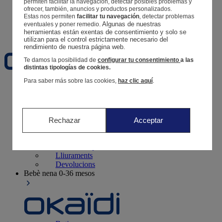
permiten facilitar la navegación, detectar posibles problemas y
Segueix una comanda
ofrecer, también, anuncios y productos personalizados.
Cistella
Estas nos permiten
facilitar tu navegación
, detectar problemas
Algunas de nuestras 
eventuales y poner remedio.
Favorits
herramientas están exentas de consentimiento y solo se 
utilizan para el control estrictamente necesario del 
rendimiento de nuestra página web. 
Te damos la posibilidad de
configurar tu consentimiento
a las
distintas tipologías de cookies.
Para saber más sobre las cookies,
haz clic aquí
.
Naixement
0-12 mesos
Rechazar
Acceptar
Botigues
Contacte i ajuda
Lliuraments
Devolucions
Bebè nena
0-36 mesos