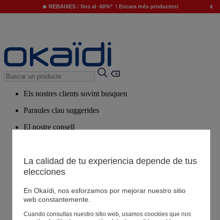
x
🔥 REBAIXES : fins al -60%* ! Encara més productes!
Els nostres clients sovint busquen
Paraules clau suggerides
El nostre consell
Productes suggerits
Veure tots els productes
La calidad de tu experiencia depende de tus
elecciones
Botigues
En Okaïdi, nos esforzamos por mejorar nuestro sitio
web constantemente.
La teva informació
Cuando consultas nuestro sitio web, usamos coockies que nos