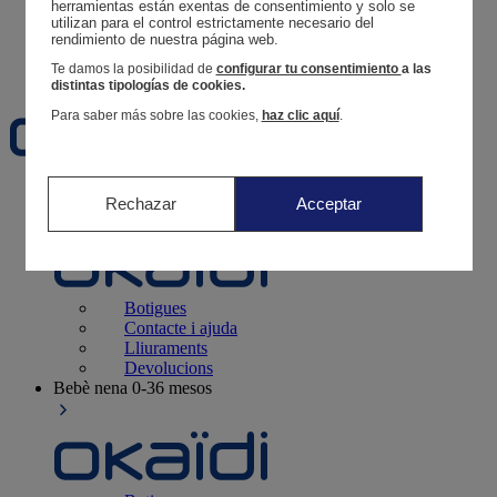
Segueix una comanda
herramientas están exentas de consentimiento y solo se 
utilizan para el control estrictamente necesario del 
Cistella
rendimiento de nuestra página web. 
Favorits
Te damos la posibilidad de
configurar tu consentimiento
a las
distintas tipologías de cookies.
Para saber más sobre las cookies,
haz clic aquí
.
Naixement
0-12 mesos
Rechazar
Acceptar
Botigues
Contacte i ajuda
Lliuraments
Devolucions
Bebè nena
0-36 mesos