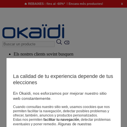
x
🔥 REBAIXES : fins al -60%* ! Encara més productes!
Els nostres clients sovint busquen
Paraules clau suggerides
El nostre consell
La calidad de tu experiencia depende de tus
elecciones
Productes suggerits
Veure tots els productes
En Okaïdi, nos esforzamos por mejorar nuestro sitio
web constantemente.
Cuando consultas nuestro sitio web, usamos coockies que nos
Botigues
permiten facilitar la navegación, detectar posibles problemas y
ofrecer, también, anuncios y productos personalizados.
Estas nos permiten
facilitar tu navegación
, detectar problemas
La teva informació
Algunas de nuestras 
eventuales y poner remedio.