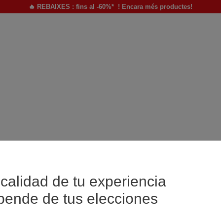
🔥 REBAIXES : fins al -60%* ! Encara més productes!
calidad de tu experiencia
pende de tus elecciones