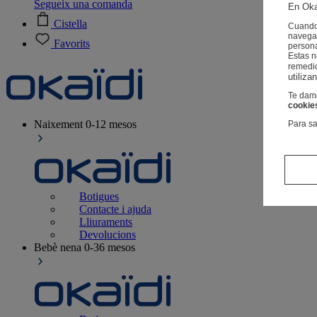
Segueix una comanda
En Oka
Cistella
Cuando 
navegac
Favorits
person
Estas 
remedi
utiliza
Te damo
cookie
Naixement
0-12 mesos
Para sa
Botigues
Contacte i ajuda
Lliuraments
Devolucions
Bebè nena
0-36 mesos