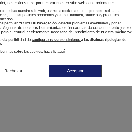
ïdi, nos esforzamos por mejorar nuestro sitio web constantemente.
consultas nuestro sitio web, usamos coockies que nos permiten facilitar la
ión, detectar posibles problemas y ofrecer, también, anuncios y productos
alizados.
nos permiten
facilitar tu navegación
, detectar problemas eventuales y poner
Algunas de nuestras herramientas están exentas de consentimiento y solo 
o.
n para el control estrictamente necesario del rendimiento de nuestra página we
s la posibilidad de
configurar tu consentimiento
a las distintas tipologías de
s.
ber más sobre las cookies,
haz clic aquí
.
Rechazar
Acceptar