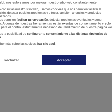
ïdi, nos esforzamos por mejorar nuestro sitio web constantemente.
consultas nuestro sitio web, usamos coockies que nos permiten facilitar la
ión, detectar posibles problemas y ofrecer, también, anuncios y productos
alizados.
nos permiten
facilitar tu navegación
, detectar problemas eventuales y poner
Algunas de nuestras herramientas están exentas de consentimiento y solo 
o.
n para el control estrictamente necesario del rendimiento de nuestra página we
s la posibilidad de
configurar tu consentimiento
a las distintas tipologías de
s.
ber más sobre las cookies,
haz clic aquí
.
Rechazar
Acceptar