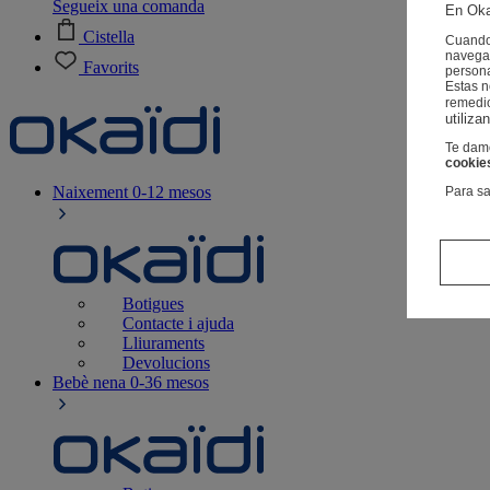
Segueix una comanda
En Oka
Cistella
Cuando 
navegac
Favorits
person
Estas 
remedi
utiliza
Te damo
cookie
Naixement
0-12 mesos
Para sa
Botigues
Contacte i ajuda
Lliuraments
Devolucions
Bebè nena
0-36 mesos