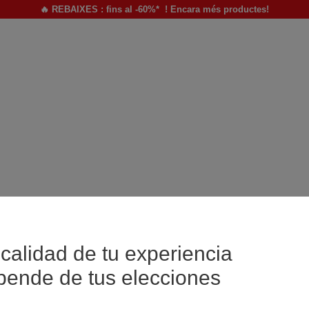
🔥 REBAIXES : fins al -60%* ! Encara més productes!
calidad de tu experiencia
pende de tus elecciones