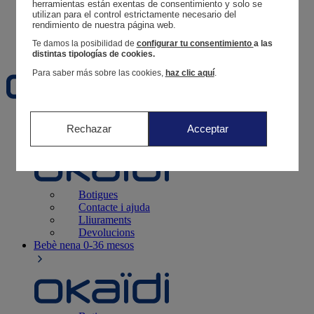
Segueix una comanda
herramientas están exentas de consentimiento y solo se 
utilizan para el control estrictamente necesario del 
Cistella
rendimiento de nuestra página web. 
Favorits
Te damos la posibilidad de
configurar tu consentimiento
a las
distintas tipologías de cookies.
Para saber más sobre las cookies,
haz clic aquí
.
Naixement
0-12 mesos
Rechazar
Acceptar
Botigues
Contacte i ajuda
Lliuraments
Devolucions
Bebè nena
0-36 mesos