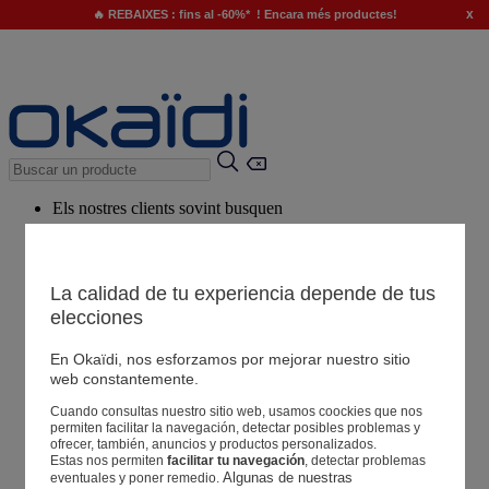
x
🔥 REBAIXES : fins al -60%* ! Encara més productes!
Els nostres clients sovint busquen
Paraules clau suggerides
El nostre consell
La calidad de tu experiencia depende de tus
elecciones
Productes suggerits
Veure tots els productes
En Okaïdi, nos esforzamos por mejorar nuestro sitio
web constantemente.
Cuando consultas nuestro sitio web, usamos coockies que nos
Botigues
permiten facilitar la navegación, detectar posibles problemas y
ofrecer, también, anuncios y productos personalizados.
Estas nos permiten
facilitar tu navegación
, detectar problemas
La teva informació
Algunas de nuestras 
eventuales y poner remedio.